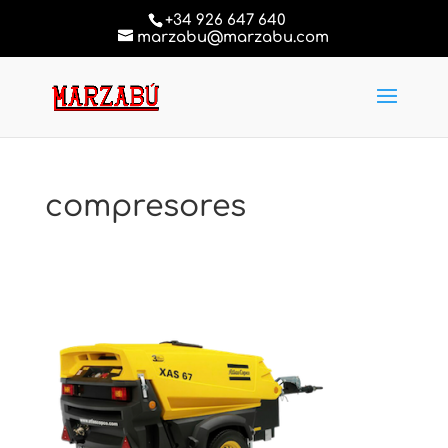
+34 926 647 640
marzabu@marzabu.com
compresores